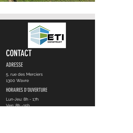
CONTACT
ADRESSE
5, rue des Merciers
1300 Wavre
HORAIRES D'OUVERTURE
Lun-Jeu: 8h - 17h
Ven: 8h -15h
CONTACT
010/235 700
info@lesvignesdorp.be