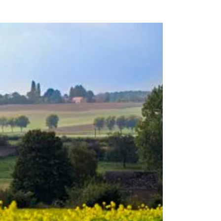
E 313
maastricht
d
d
Liege