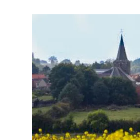
lou
Bruxelles
E 411
Wavre
Louvain-la-ne