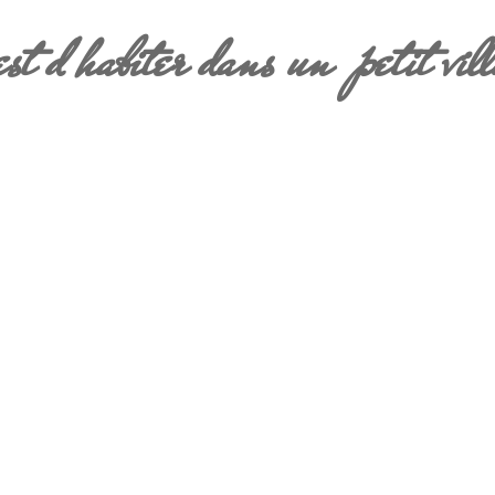
st d'habiter dans
un
petit vil
TRANSPORT
SP
Orp-l
Les Bus de la TEC à Orp-Le Grand
Evade
Il exi
Ligne 148 Gembloux - Ramillies - Landen
vélo b
Ligne 620 Hannut - Jauche - Jodoigne