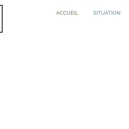
ACCUEIL
SITUATION
Orp - Le Grand, 
Has