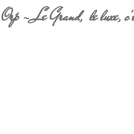
Orp - Le Grand, le luxe, c'e
EDUCATION
L’entité de la commune dispose de plusieurs
établissements scolaires maternels et
primaires, catholiques et communales;
Ecole communale d'Orp-Le Grand
Ecole Saint-Joseph
Ecole communale de Noduwez
Ecole communale de Jauche