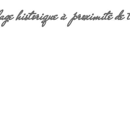
lage historique
à proximité de
ORT
e Grand, pays de la Hesbaye Brabançonne.
z vous près de chez vous!
ste une multitude de balades à pied ou à
alisées dans les alentours. Au coeur de la