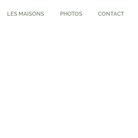
LES MAISONS
PHOTOS
CONTACT
Le centre de la toile
selt