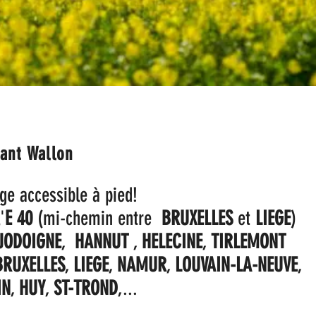
Huy
Namur
ant Wallon
age accessible à pied!
'
E 40
(mi-chemin entre
BRUXELLES
et
LIEGE
)
JODOIGNE
,
HANNUT
,
HELECINE
,
TIRLEMONT
BRUXELLES
,
LIEGE
,
NAMUR
,
LOUVAIN-LA-NEUVE
,
IN
,
HUY
,
ST-TROND
,...