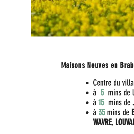
Charleroi
Maisons Neuves en Brab
Centre du vill
à
5
mins de l
à
15
mins de
à
35
mins de
WAVRE
,
LOUVA