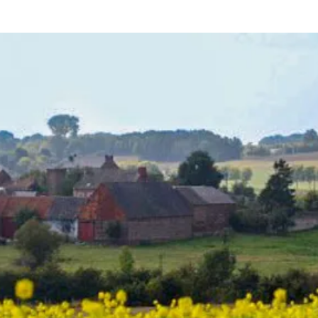
E 314
vain
Tirlemont
Saint-Tron
E 40
HELECINE
Orp-Le Gran
Jodoigne
Hannut
uve
E 42